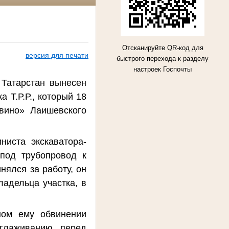
Отсканируйте QR-код для
версия для печати
быстрого перехода к разделу
настроек Госпочты
Татарстан вынесен
 Т.Р.Р., который 18
вино» Лаишевского
ниста экскаватора-
 под трубопровод к
нялся за работу, он
ладельца участка, в
ном ему обвинении
глаживанию перед