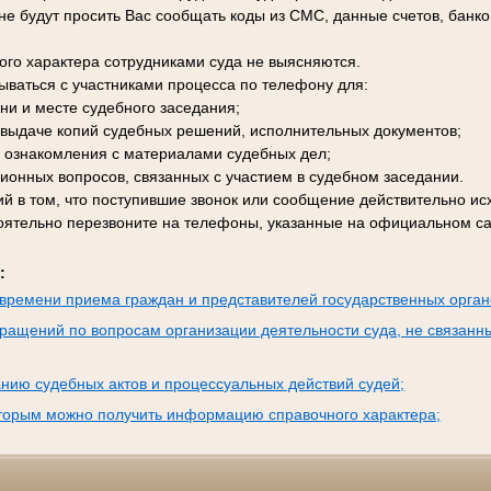
е будут просить Вас сообщать коды из СМС, данные счетов, банко
го характера сотрудниками суда не выясняются.
зываться с участниками процесса по телефону для:
ни и месте судебного заседания;
к выдаче копий судебных решений, исполнительных документов;
 ознакомления с материалами судебных дел;
ционных вопросов, связанных с участием в судебном заседании.
й в том, что поступившие звонок или сообщение действительно исх
оятельно перезвоните на телефоны, указанные на официальном са
:
времени приема граждан и представителей государственных орган
ращений по вопросам организации деятельности суда, не связанн
нию судебных актов и процессуальных действий судей;
оторым можно получить информацию справочного характера;