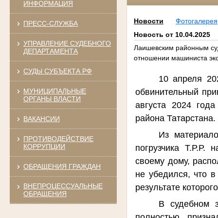
ИНФОРМАЦИЯ
Новости
Фотогалерея
ПРЕСС-СЛУЖБА
Новость от 10.04.2025
УПРАВЛЕНИЕ СУДЕБНОГО
Лаишевским районным суд
ДЕПАРТАМЕНТА
отношении машиниста экс
СУДЫ СУБЪЕКТА РФ
10 апреля 20
МУНИЦИПАЛЬНЫЕ
обвинительный приг
ОРГАНЫ ВЛАСТИ
августа 2024 год
района Татарстана.
ВАКАНСИИ
Из материало
ПРОТИВОДЕЙСТВИЕ
КОРРУПЦИИ
погрузчика Т.Р.Р.
своему дому, распо
ОБРАЩЕНИЯ ГРАЖДАН
не убедился, что в
ВНЕПРОЦЕССУАЛЬНЫЕ
результате которог
ОБРАЩЕНИЯ
В судебном з
полностью призн