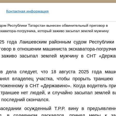
Контактная информация
ом Республики Татарстан вынесен обвинительный приговор в
каватора-погрузчика, который заживо засыпал землей мужчину
25 года Лаишевским районным судом Республики 
овор в отношении машиниста экскаватора-погрузчика
а заживо засыпал землей мужчину в СНТ «Держа
в дела следует, что 18 августа 2025 года маши
 нанял владелец участка, чтобы прорыть траншею
ложенному в СНТ «Державино». Когда водитель при
 траншее нет людей, и случайно засыпал землей в
о последний скончался.
аседании осужденный Т.Р.Р. вину в предъявлен
ал, в содеянном раскаялся, принял меры к за