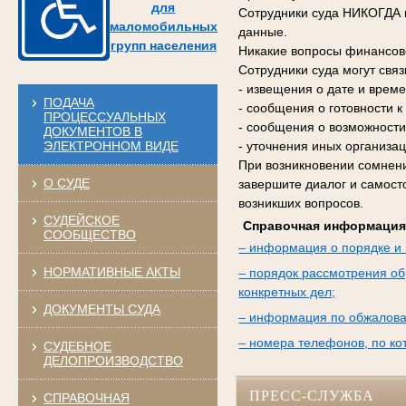
для
Сотрудники суда НИКОГДА н
маломобильных
данные.
групп населения
Никакие вопросы финансово
Сотрудники суда могут свя
- извещения о дате и време
ПОДАЧА
- сообщения о готовности 
ПРОЦЕССУАЛЬНЫХ
- сообщения о возможности
ДОКУМЕНТОВ В
ЭЛЕКТРОННОМ ВИДЕ
- уточнения иных организа
При возникновении сомнени
О СУДЕ
завершите диалог и самост
возникших вопросов.
СУДЕЙСКОЕ
Справочная информация
СООБЩЕСТВО
– информация о порядке и 
НОРМАТИВНЫЕ АКТЫ
– порядок рассмотрения об
конкретных дел;
ДОКУМЕНТЫ СУДА
– информация по обжалова
– номера телефонов, по к
СУДЕБНОЕ
ДЕЛОПРОИЗВОДСТВО
ПРЕСС-СЛУЖБА
СПРАВОЧНАЯ