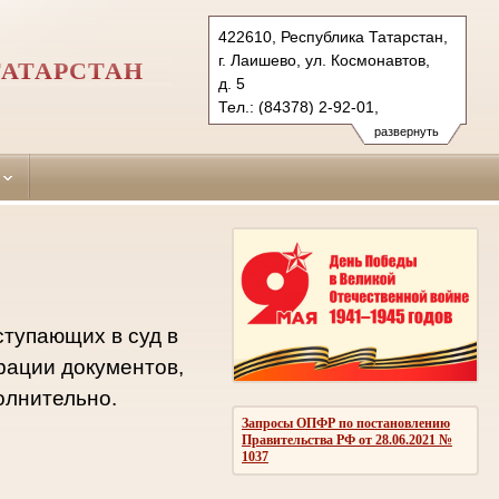
422610, Республика Татарстан,
г. Лаишево, ул. Космонавтов,
ТАТАРСТАН
д. 5
Тел.: (84378) 2-92-01,
(84378) 2-51-16 (ф.)
развернуть
laishevsky.tat@sudrf.ru
ступающих в суд в
рации документов,
олнительно.
Запросы ОПФР по постановлению
Правительства РФ от 28.06.2021 №
1037