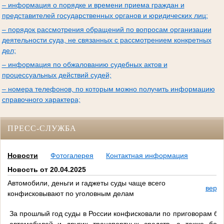
– информация о порядке и времени приема граждан и
представителей государственных органов и юридических лиц;
– порядок рассмотрения обращений по вопросам организации
деятельности суда, не связанных с рассмотрением конкретных
дел;
– информация по обжалованию судебных актов и
процессуальных действий судей;
– номера телефонов, по которым можно получить информацию
справочного характера;
ПРЕСС-СЛУЖБА
Новости
Фотогалерея
Контактная информация
Новость от 20.04.2025
Автомобили, деньги и гаджеты суды чаще всего
верси
конфисковывают по уголовным делам
За прошлый год суды в России конфисковали по приговорам бо
автомобилей и других транспортных средств, а также бол