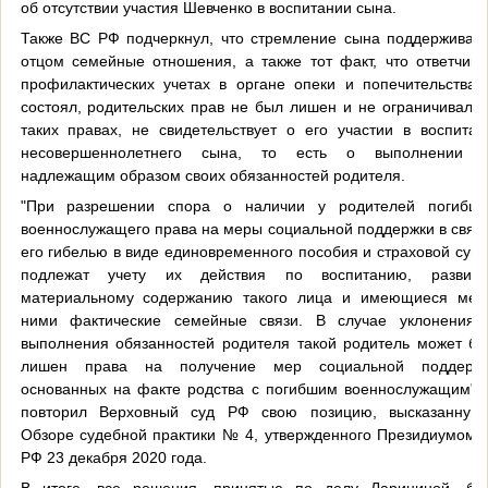
об отсутствии участия Шевченко в воспитании сына.
Также ВС РФ подчеркнул, что стремление сына поддерживать
отцом семейные отношения, а также тот факт, что ответчик 
профилактических учетах в органе опеки и попечительства 
состоял, родительских прав не был лишен и не ограничивался
таких правах, не свидетельствует о его участии в воспитан
несовершеннолетнего сына, то есть о выполнении 
надлежащим образом своих обязанностей родителя.
"При разрешении спора о наличии у родителей погибше
военнослужащего права на меры социальной поддержки в связи
его гибелью в виде единовременного пособия и страховой сум
подлежат учету их действия по воспитанию, развити
материальному содержанию такого лица и имеющиеся меж
ними фактические семейные связи. В случае уклонения 
выполнения обязанностей родителя такой родитель может бы
лишен права на получение мер социальной поддержк
основанных на факте родства с погибшим военнослужащим",
повторил Верховный суд РФ свою позицию, высказанную
Обзоре судебной практики № 4, утвержденного Президиумом 
РФ 23 декабря 2020 года.
В итоге, все решения, принятые по делу Ларининой, бы