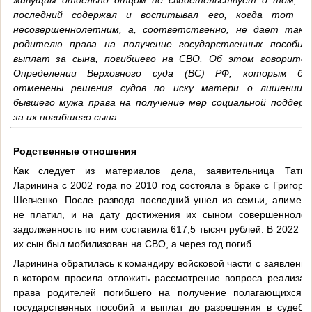
последний содержал и воспитывал его, когда тот б
несовершеннолетним, а, соответственно, не дает тако
родителю права на получение государственных пособий
выплат за сына, погибшего на СВО. Об этом говорится
Определении Верховного суда (ВС) РФ, которым бы
отменены решения судов по иску матери о лишении 
бывшего мужа права на получение мер социальной поддерж
за их погибшего сына.
Родственные отношения
Как следует из материалов дела, заявительница Татья
Ларинина с 2002 года по 2010 год состояла в браке с Григори
Шевченко. После развода последний ушел из семьи, алимент
не платил, и на дату достижения их сыном совершеннолет
задолженность по ним составила 617,5 тысяч рублей. В 2022 го
их сын был мобилизован на СВО, а через год погиб.
Ларинина обратилась к командиру войсковой части с заявление
в котором просила отложить рассмотрение вопроса реализац
права родителей погибшего на получение полагающихся 
государственных пособий и выплат до разрешения в судебн