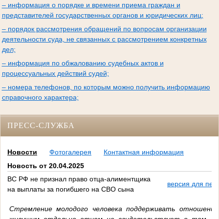
– информация о порядке и времени приема граждан и
представителей государственных органов и юридических лиц;
– порядок рассмотрения обращений по вопросам организации
деятельности суда, не связанных с рассмотрением конкретных
дел;
– информация по обжалованию судебных актов и
процессуальных действий судей;
– номера телефонов, по которым можно получить информацию
справочного характера;
ПРЕСС-СЛУЖБА
Новости
Фотогалерея
Контактная информация
Новость от 20.04.2025
ВС РФ не признал право отца-алиментщика
версия для печ
на выплаты за погибшего на СВО сына
Стремление молодого человека поддерживать отношения
живущим отдельно отцом не свидетельствует о том, ч