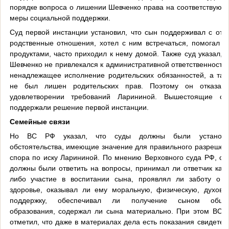
порядке вопроса о лишении Шевченко права на соответствующ
меры социальной поддержки.
Суд первой инстанции установил, что сын поддерживал с отц
родственные отношения, хотел с ним встречаться, помогал е
продуктами, часто приходил к нему домой. Также суд указал, ч
Шевченко не привлекался к административной ответственности 
ненадлежащее исполнение родительских обязанностей, а так
не был лишен родительских прав. Поэтому он отказал
удовлетворении требований Ларининой. Вышестоящие су
поддержали решение первой инстанции.
Семейные связи
Но ВС РФ указал, что суды должны были установи
обстоятельства, имеющие значение для правильного разрешен
спора по иску Ларининой. По мнению Верховного суда РФ, су
должны были ответить на вопросы, принимал ли ответчик како
либо участие в воспитании сына, проявлял ли заботу о е
здоровье, оказывал ли ему моральную, физическую, духовн
поддержку, обеспечивал ли получение сыном обще
образования, содержал ли сына материально. При этом ВС 
отметил, что даже в материалах дела есть показания свидетел