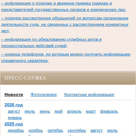
– информация о порядке и времени приема граждан и
представителей государственных органов и юридических лиц;
– порядок рассмотрения обращений по вопросам организации
деятельности суда, не связанных с рассмотрением конкретных
дел;
– информация по обжалованию судебных актов и
процессуальных действий судей;
– номера телефонов, по которым можно получить информацию
справочного характера;
ПРЕСС-СЛУЖБА
Новости
Фотогалерея
Контактная информация
2026 год
август
июль
июнь
май
апрель
март
февраль
январь
2025 год
декабрь
ноябрь
октябрь
сентябрь
август
июль