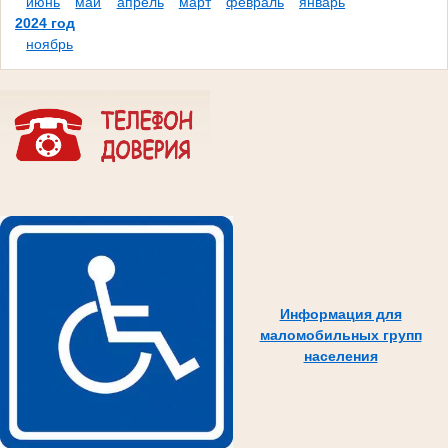
июнь
май
апрель
март
февраль
январь
2024 год
ноябрь
Информация для
маломобильных групп
населения